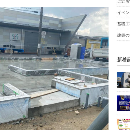
ご近所
イベン
基礎工
建築の
新着