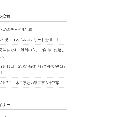
の投稿
・花園チャペル完成！
3(木・祝）ゴスペルコンサート開催！！
22 見学会です。近隣の方、ご自由にお越し
い。
2年9月13日 足場が解体されて外観が現れ
！
2年9月7日 木工事と内装工事＆十字架
ゴリー