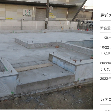
最近
新会堂
11/
10/
くださ
202
ました
202
カテ